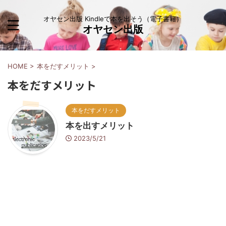
オヤセン出版 Kindleで本を出そう（電子書籍）
オヤセン出版
HOME
>
本をだすメリット
>
本をだすメリット
本をだすメリット
本を出すメリット
2023/5/21