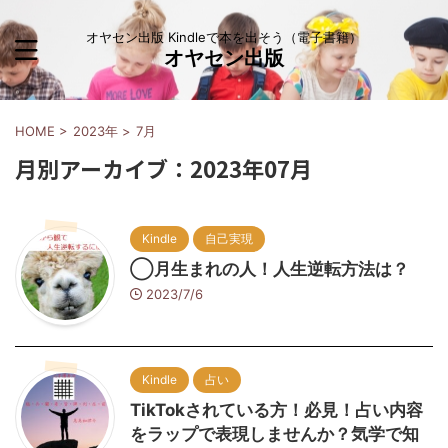
オヤセン出版 Kindleで本を出そう（電子書籍）
オヤセン出版
HOME
>
2023年
>
7月
月別アーカイブ：2023年07月
Kindle
自己実現
◯月生まれの人！人生逆転方法は？
2023/7/6
Kindle
占い
TikTokされている方！必見！占い内容
をラップで表現しませんか？気学で知