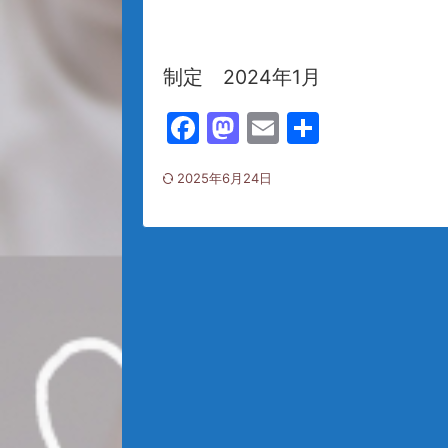
制定 2024年1月
F
M
E
共
a
a
m
有
2025年6月24日
c
st
ai
e
o
l
b
d
o
o
o
n
k