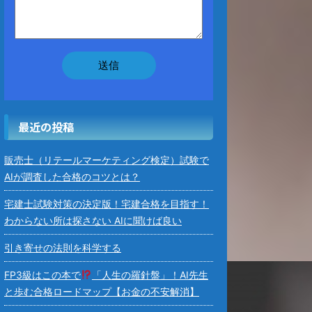
最近の投稿
販売士（リテールマーケティング検定）試験で
AIが調査した合格のコツとは？
宅建士試験対策の決定版！宅建合格を目指す！
わからない所は探さない AIに聞けば良い
引き寄せの法則を科学する
FP3級はこの本で
「人生の羅針盤」！AI先生
と歩む合格ロードマップ【お金の不安解消】