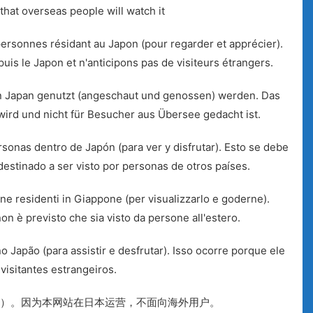
that overseas people will watch it
ersonnes résidant au Japon (pour regarder et apprécier).
uis le Japon et n'anticipons pas de visiteurs étrangers.
n Japan genutzt (angeschaut und genossen) werden. Das
 wird und nicht für Besucher aus Übersee gedacht ist.
rsonas dentro de Japón (para ver y disfrutar). Esto se debe
stinado a ser visto por personas de otros países.
one residenti in Giappone (per visualizzarlo e goderne).
n è previsto che sia visto da persone all'estero.
o Japão (para assistir e desfrutar). Isso ocorre porque ele
visitantes estrangeiros.
）。因为本网站在日本运营，不面向海外用户。