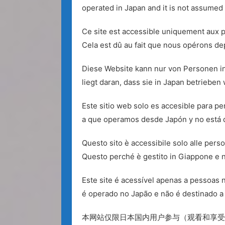
operated in Japan and it is not assumed 
Ce site est accessible uniquement aux p
Cela est dû au fait que nous opérons dep
Diese Website kann nur von Personen i
liegt daran, dass sie in Japan betrieben
Este sitio web solo es accesible para pe
a que operamos desde Japón y no está de
Questo sito è accessibile solo alle pers
Questo perché è gestito in Giappone e no
Este site é acessível apenas a pessoas n
é operado no Japão e não é destinado a 
本网站仅限日本国内用户参与（观看和享受