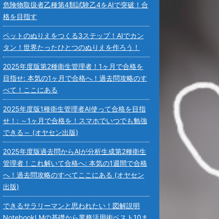
危険物取扱者乙種第4類試験乙4をAIで突破！合
格を目指す
ペットのぬりえをつくる3ステップ！AIでカン
タン！世界たったひとつのぬりえを作ろう！
2025年度版第2種衛生管理者！1ヶ月で合格を
目指せ: 本気の1ヶ月で合格へ！過去問攻略のす
べて！ここにある
2025年度版1種衛生管理者AI使って合格を目指
せ！: ～1ヶ月で合格を！スマホでいつでも勉強
できる～ (オヤセン出版)
2025年度版過去問からAIが分析生成第2種衛生
管理者！これ解いて合格へ: 本気の1週間で合格
へ！過去問攻略のすべてここにある (オヤセン
出版)
できるサラリーマンと思われたい！図解説明
NotebookLMの基礎から業務活用術ベスト10ま