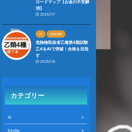
ロードマップ【お金の不安解
消】
2025/7/7
AI
資格試験
危険物取扱者乙種第4類試験
乙4をAIで突破！合格を目指
す
2025/7/6
カテゴリー
AI
Kindle