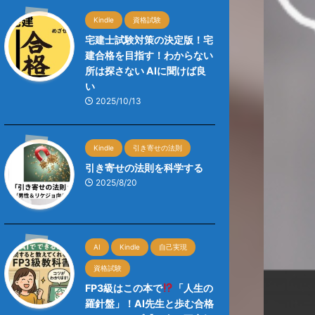
Kindle
資格試験
宅建士試験対策の決定版！宅
建合格を目指す！わからない
所は探さない AIに聞けば良
い
2025/10/13
Kindle
引き寄せの法則
引き寄せの法則を科学する
2025/8/20
AI
Kindle
自己実現
資格試験
FP3級はこの本で
「人生の
羅針盤」！AI先生と歩む合格