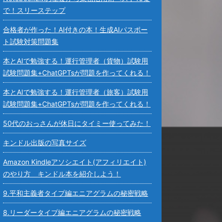
で！スリーステップ
合格者が作った！AI付きの本！生成AIパスポー
ト試験対策問題集
本とAIで勉強する！運行管理者（貨物）試験用
試験問題集+ChatGPTsが問題を作ってくれる！
本とAIで勉強する！運行管理者（旅客）試験用
試験問題集+ChatGPTsが問題を作ってくれる！
50代のおっさんが休日にタイミー使ってみた！
キンドル出版の写真サイズ
Amazon Kindleアソシエイト(アフィリエイト)
のやり方 キンドル本を紹介しよう！
9.平和主義者タイプ編エニアグラムの秘密戦略
8.リーダータイプ編エニアグラムの秘密戦略