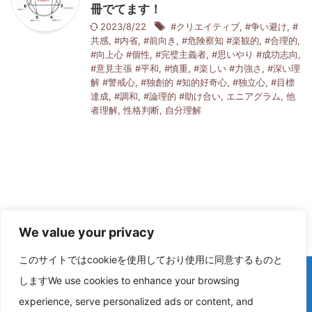
冊でてます！
2023/8/22
#クリエイティブ
,
#争い避け
,
#
共感
,
#内省
,
#前向き
,
#危険察知 #楽観的
,
#合理的
,
#向上心 #個性
,
#完璧主義者
,
#思いやり #成功志向
,
#意見主張 #平和
,
#慎重
,
#楽しい #力強さ
,
#深い理
解 #警戒心
,
#独創的 #知的好奇心
,
#独立心
,
#目標
達成
,
#調和
,
#論理的 #助け合い
,
エニアグラム
,
他
者理解
,
性格判断
,
自分理解
We value your privacy
このサイトではcookieを使用しており使用に同意するものと
しますWe use cookies to enhance your browsing
experience, serve personalized ads or content, and