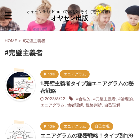
オヤセン出版 Kindleで本を出そう（電子書籍）
オヤセン出版
HOME
>
#完璧主義者
#完璧主義者
Kindle
エニアグラム
1.完璧主義者タイプ編エニアグラムの秘
密戦略
2023/8/22
#合理的
,
#完璧主義者
,
#論理的
,
エニアグラム
,
他者理解
,
性格判断
,
自己理解
Kindle
エニアグラム
自己実現
エニアグラムの秘密戦略！タイプ別で9