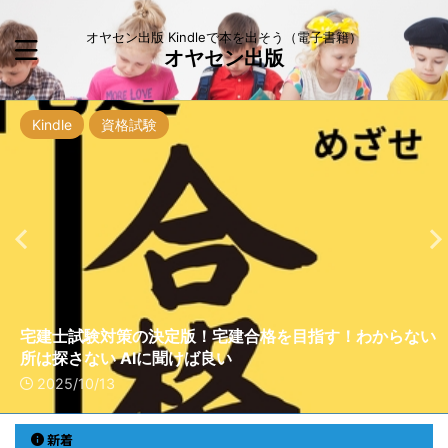
オヤセン出版 Kindleで本を出そう（電子書籍）
オヤセン出版
Kindle
Kindle
Kindle
AI
AI
ぬりえ
資格試験
資格試験
資格試験
AI
Kindle
資格試験
Kindle
資格試験
資格試験
引き寄せの法則
自己実現
資格試験
2025年度版1種衛生管理者AI使って合格を目指せ！: ～1ヶ
2025年度版過去問からAIが分析生成第2種衛生管理者！
できるサラリーマンと思われたい！図解説明
販売士（リテールマーケティング検定）試験でAIが調査し
宅建士試験対策の決定版！宅建合格を目指す！わからない
FP3級はこの本で
危険物取扱者乙種第4類試験乙4をAIで突破！合格を目指
ペットのぬりえをつくる3ステップ！AIでカンタン！世界
2025年度版第2種衛生管理者！1ヶ月で合格を目指せ: 本
月で合格を！スマホでいつでも勉強できる～ (オヤセン出
これ解いて合格へ: 本気の1週間で合格へ！過去問攻略のす
NotebookLMの基礎から業務活用術ベスト10まで！スリ
「人生の羅針盤」！AI先生と歩む合格
た合格のコツとは？
所は探さない AIに聞けば良い
引き寄せの法則を科学する
ロードマップ【お金の不安解消】
す
たったひとつのぬりえを作ろう！
気の1ヶ月で合格へ！過去問攻略のすべて！ここにある
版)
べてここにある (オヤセン出版)
ーステップ
2025/6/23
2025/10/13
2025/10/13
2025/8/20
2025/7/7
2025/7/6
2025/6/23
2025/6/23
2025/6/23
2025/6/23
新着