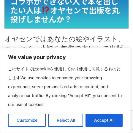
コラボができない人で本を出し
たい人は
オヤセンで出版を丸
投げしませんか？
オヤセンではあなたの絵やイラスト、
エッセイ、小説を無償で本にして出版
します
We value your privacy
あなたは、編集や出版までの手間な作
このサイトではcookieを使用しており使用に同意するものと
業はいりません。ネットの販促、サイ
しますWe use cookies to enhance your browsing
トの登録、グッズの作成、SNSの販
experience, serve personalized ads or content, and
促、メディアの折衝など、お金のかか
analyze our traffic. By clicking "Accept All", you consent to
ることや面倒なことは不要です
our use of cookies.
画像とコメントをこちらに送ってくだ
Customize
Reject All
Accept All
さい。まずは連絡を
Translate »