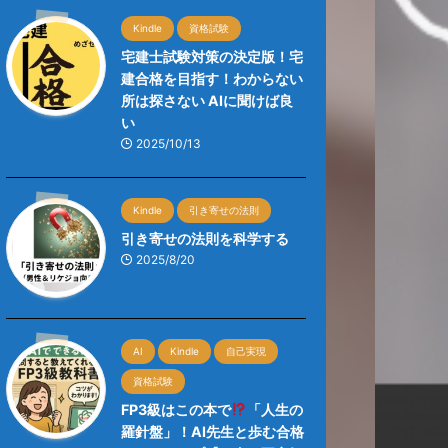
Kindle
資格試験
宅建士試験対策の決定版！宅
建合格を目指す！わからない
所は探さない AIに聞けば良
い
2025/10/13
Kindle
引き寄せの法則
引き寄せの法則を科学する
2025/8/20
AI
Kindle
自己実現
資格試験
FP3級はこの本で
「人生の
羅針盤」！AI先生と歩む合格