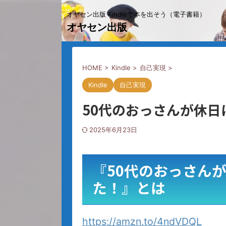
オヤセン出版 Kindleで本を出そう（電子書籍）
オヤセン出版
HOME
>
Kindle
>
自己実現
>
Kindle
自己実現
50代のおっさんが休
2025年6月23日
『50代のおっさん
た！』とは
https://amzn.to/4ndVDQL