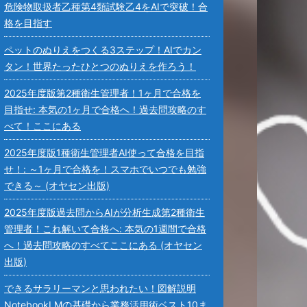
危険物取扱者乙種第4類試験乙4をAIで突破！合
格を目指す
ペットのぬりえをつくる3ステップ！AIでカン
タン！世界たったひとつのぬりえを作ろう！
2025年度版第2種衛生管理者！1ヶ月で合格を
目指せ: 本気の1ヶ月で合格へ！過去問攻略のす
べて！ここにある
2025年度版1種衛生管理者AI使って合格を目指
せ！: ～1ヶ月で合格を！スマホでいつでも勉強
できる～ (オヤセン出版)
2025年度版過去問からAIが分析生成第2種衛生
管理者！これ解いて合格へ: 本気の1週間で合格
へ！過去問攻略のすべてここにある (オヤセン
出版)
できるサラリーマンと思われたい！図解説明
NotebookLMの基礎から業務活用術ベスト10ま