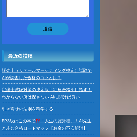
最近の投稿
販売士（リテールマーケティング検定）試験で
AIが調査した合格のコツとは？
宅建士試験対策の決定版！宅建合格を目指す！
わからない所は探さない AIに聞けば良い
引き寄せの法則を科学する
FP3級はこの本で
「人生の羅針盤」！AI先生
と歩む合格ロードマップ【お金の不安解消】