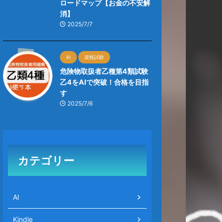
ロードマップ【お金の不安解
消】
2025/7/7
AI
資格試験
危険物取扱者乙種第4類試験
乙4をAIで突破！合格を目指
す
2025/7/6
カテゴリー
AI
Kindle