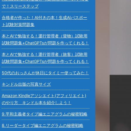
で！スリーステップ
合格者が作った！AI付きの本！生成AIパスポー
ト試験対策問題集
本とAIで勉強する！運行管理者（貨物）試験用
試験問題集+ChatGPTsが問題を作ってくれる！
本とAIで勉強する！運行管理者（旅客）試験用
試験問題集+ChatGPTsが問題を作ってくれる！
50代のおっさんが休日にタイミー使ってみた！
キンドル出版の写真サイズ
Amazon Kindleアソシエイト(アフィリエイト)
のやり方 キンドル本を紹介しよう！
9.平和主義者タイプ編エニアグラムの秘密戦略
8.リーダータイプ編エニアグラムの秘密戦略