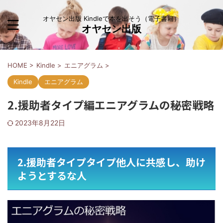
オヤセン出版 Kindleで本を出そう（電子書籍）
オヤセン出版
HOME
>
Kindle
>
エニアグラム
>
Kindle
エニアグラム
2.援助者タイプ編エニアグラムの秘密戦略
2023年8月22日
2.援助者タイプタイプ他人に共感し、助け
ようとするな人