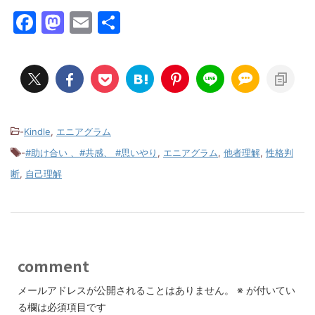
F
M
E
共
a
a
m
有
c
st
ai
e
o
l
b
d
o
o
-
Kindle
,
エニアグラム
o
n
-
#助け合い 、#共感、 #思いやり
,
エニアグラム
,
他者理解
,
性格判
k
断
,
自己理解
comment
メールアドレスが公開されることはありません。
※
が付いてい
る欄は必須項目です