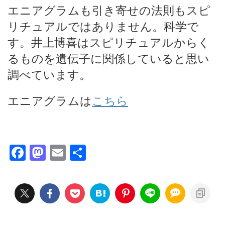
エニアグラムも引き寄せの法則もスピ
リチュアルではありません。科学で
す。井上博喜はスピリチュアルからく
るものを遺伝子に関係していると思い
調べています。
エニアグラムは
こちら
F
M
E
共
a
a
m
有
c
st
ai
e
o
l
b
d