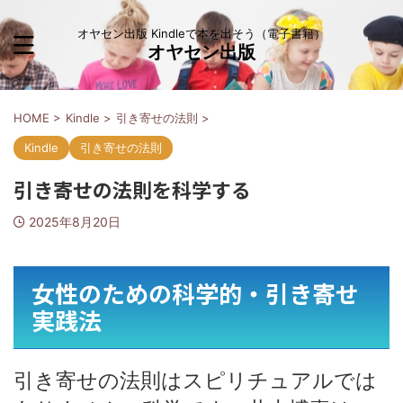
オヤセン出版 Kindleで本を出そう（電子書籍）
オヤセン出版
HOME
>
Kindle
>
引き寄せの法則
>
Kindle
引き寄せの法則
引き寄せの法則を科学する
2025年8月20日
女性のための科学的・引き寄せ
実践法
引き寄せの法則はスピリチュアルでは