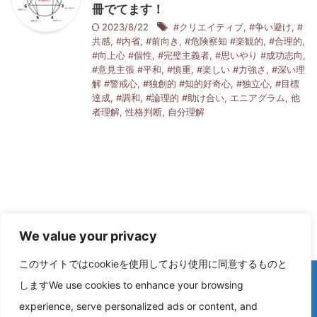
冊でてます！
2023/8/22
#クリエイティブ
,
#争い避け
,
#
共感
,
#内省
,
#前向き
,
#危険察知 #楽観的
,
#合理的
,
#向上心 #個性
,
#完璧主義者
,
#思いやり #成功志向
,
#意見主張 #平和
,
#慎重
,
#楽しい #力強さ
,
#深い理
解 #警戒心
,
#独創的 #知的好奇心
,
#独立心
,
#目標
達成
,
#調和
,
#論理的 #助け合い
,
エニアグラム
,
他
者理解
,
性格判断
,
自分理解
We value your privacy
このサイトではcookieを使用しており使用に同意するものと
しますWe use cookies to enhance your browsing
experience, serve personalized ads or content, and