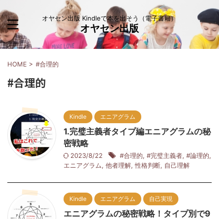
オヤセン出版 Kindleで本を出そう（電子書籍）
オヤセン出版
HOME
>
#合理的
#合理的
Kindle
エニアグラム
1.完璧主義者タイプ編エニアグラムの秘
密戦略
2023/8/22
#合理的
,
#完璧主義者
,
#論理的
,
エニアグラム
,
他者理解
,
性格判断
,
自己理解
Kindle
エニアグラム
自己実現
エニアグラムの秘密戦略！タイプ別で9